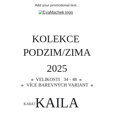
Add your promotional text...
KOLEKCE 
PODZIM/ZIMA
2025
  VELIKOSTI   34 - 48  
o
o
VÍCE BAREVNÝCH VARIANT  
o
o
KAILA
KABÁT