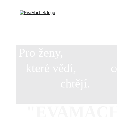
Pro ženy,                 
které vědí,           
chtějí.
"EVAMAC