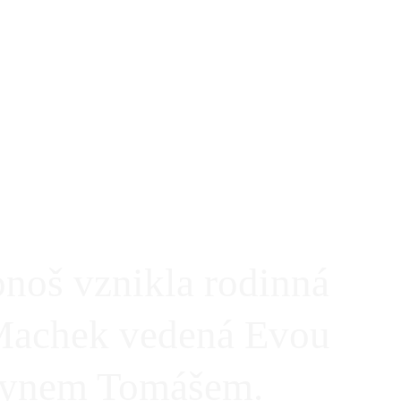
noš vznikla rodinná 
Machek vedená Evou 
 synem Tomášem.