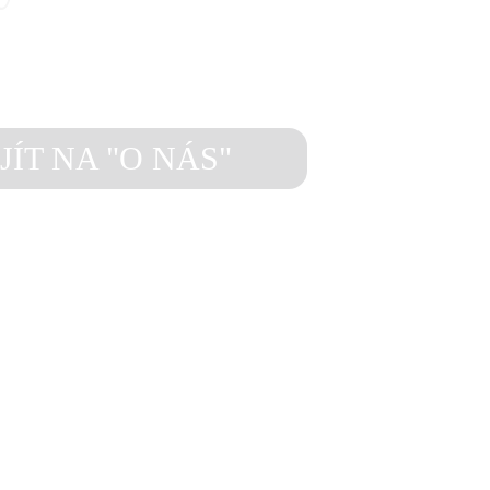
JÍT NA "O NÁS"
 2017 stavíme na 
 a eleganci – naše 
e najdete ve 30+ 