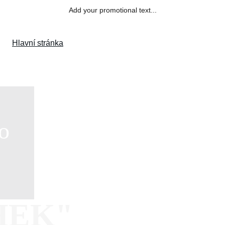
Add your promotional text...
Hlavní stránka
Kolekce Podzim/Zima 25
Kolekce Jaro/Léto 2
     
co 
HEK"