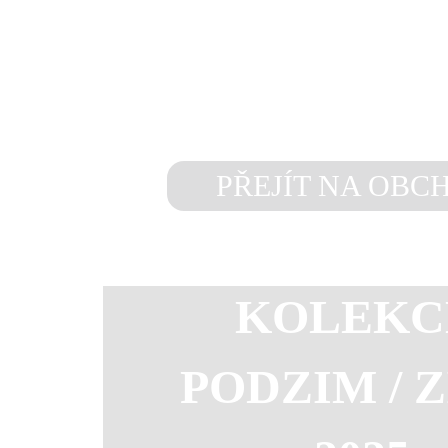
exkluzivně ve vy
partnerských pro
PŘEJÍT NA OBC
KOLEKC
PODZIM / 